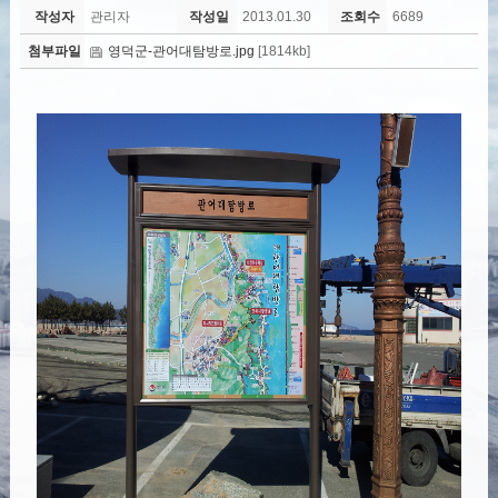
작성자
관리자
작성일
2013.01.30
조회수
6689
첨부파일
영덕군-관어대탐방로.jpg
[1814kb]