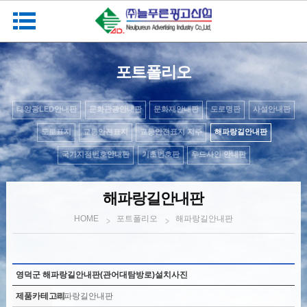
포트폴리오
태양광LED안내판
문화관광안내판
문화재안내판
도로명판
사설안내판
도로표지
교통안전표지
교통안전표지 지주
해파랑길안내판
국가지점번호안내판
기초번호판
우드사인 안내판
해파랑길안내판
포트폴리오
해파랑길안내판
HOME
영덕군 해파랑길안내판(관어대탐방로)설치사진
제품카테고리
해파랑길안내판