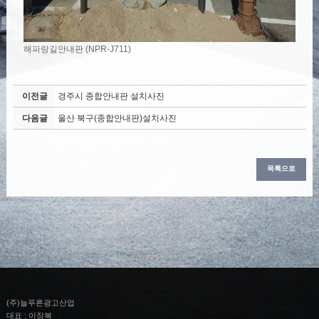
해파랑길안내판 (NPR-J711)
이전글
경주시 종합안내판 설치사진
다음글
울산 북구(종합안내판)설치사진
목록으로
(주)늘푸른광고산업
대표 : 이장복