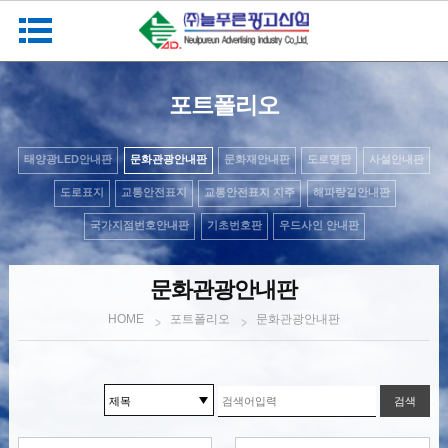
포트폴리오
태양광LED안내판
문화관광안내판
문화재안내판
도로명판
사설안내판
도로표지
교통안전표지
교통안전표지 지주
해파랑길안내판
국가지점번호안내판
기초번호판
우드사인 안내판
문화관광안내판
포트폴리오
문화관광안내판
HOME