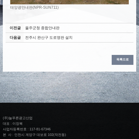
태양광안내판(NPR-SUN711)
이전글
울주군청 종합안내판
다음글
전주시 완산구 도로명판 설치
목록으로
(주)늘푸른광고산업
대표 : 이장복
사업자등록번호 : 117-81-67346
본 사 : 인천시 계양구 대보로 102(작전동)