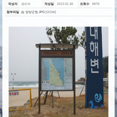
작성자
관리자
작성일
2013.01.30
조회수
6670
첨부파일
양양군청.JPG
[161kb]