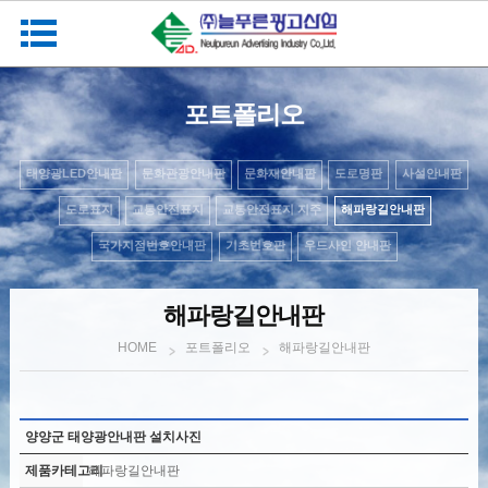
포트폴리오
태양광LED안내판
문화관광안내판
문화재안내판
도로명판
사설안내판
도로표지
교통안전표지
교통안전표지 지주
해파랑길안내판
국가지점번호안내판
기초번호판
우드사인 안내판
해파랑길안내판
포트폴리오
해파랑길안내판
HOME
양양군 태양광안내판 설치사진
제품카테고리
해파랑길안내판